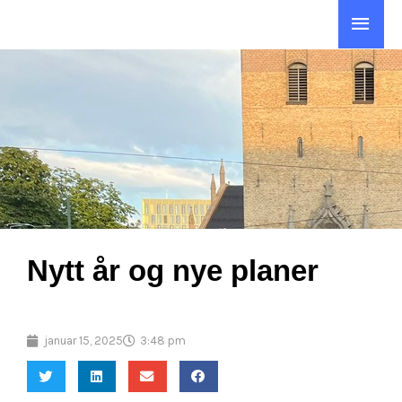
Hopp
Hov
rett
til
innholdet
Nytt år og nye planer
januar 15, 2025
3:48 pm