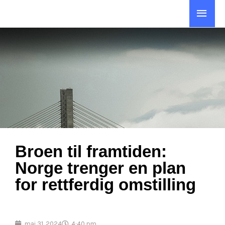
Hopp
Hov
rett
til
innholdet
Broen til framtiden:
Norge trenger en plan
for rettferdig omstilling
mai 31, 2024
4:40 pm