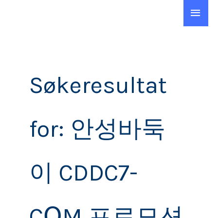
Hopp
Hov
rett
Søk
til
etter:
innholdet
Søkeresultat
for:
안성바둑
이 CDDC7-
CՕM 프로모션