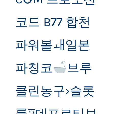
코드 B77 합천
파워볼ㅙ일본
파칭코
브루
클린농구›슬롯
룰⍰데포르티보