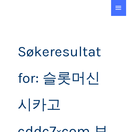
Hopp
Hov
rett
Søk
til
etter:
innholdet
Søkeresultat
for:
슬롯머신
시카고
cddc7༝com 보