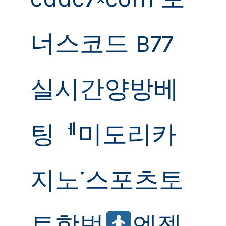
너스코드 B77
실시간양방베
팅ᅦ미도리카
지노༌스포츠토
토합법
엔젤